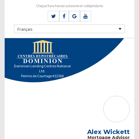
Chaque franchise est autonome et indépendante
Français
Dominion Lending Centres National
Ltd.
Permis de Courtage #12360
Alex Wickett
Mortgage Advisor