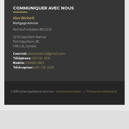
COMMUNIQUER AVEC NOUS
Alex Wickett
Mortgage Advisor
Permis d’initiateur #501219
2215 Coquitlam Avenue
Port Coquitlam, BC
V3B 1J6, Canada
Courriel:
alexwickett12@gmail.com
Téléphone:
250716-1930
Mobile:
250668-2863
Télécopieur:
250-716-1929
© 2026 Centres Hypothécaires Dominion
Conditions d’utilisation
|
Politique de confidentialité