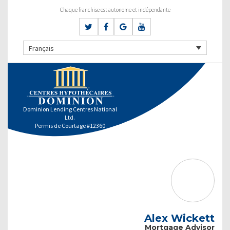
Chaque franchise est autonome et indépendante
Français
Dominion Lending Centres National
Ltd.
Permis de Courtage #12360
Alex Wickett
Mortgage Advisor