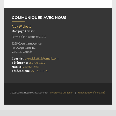
COMMUNIQUER AVEC NOUS
Alex Wickett
Mortgage Advisor
Permis d’initiateur #501219
2215 Coquitlam Avenue
Port Coquitlam, BC
V3B 1J6, Canada
Courriel:
alexwickett12@gmail.com
Téléphone:
250716-1930
Mobile:
250668-2863
Télécopieur:
250-716-1929
© 2026 Centres Hypothécaires Dominion
Conditions d’utilisation
|
Politique de confidentialité